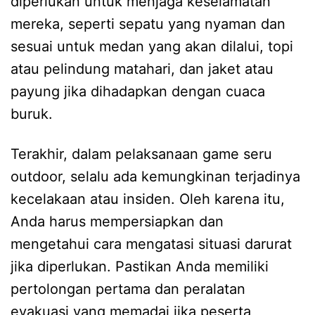
diperlukan untuk menjaga keselamatan
mereka, seperti sepatu yang nyaman dan
sesuai untuk medan yang akan dilalui, topi
atau pelindung matahari, dan jaket atau
payung jika dihadapkan dengan cuaca
buruk.
Terakhir, dalam pelaksanaan game seru
outdoor, selalu ada kemungkinan terjadinya
kecelakaan atau insiden. Oleh karena itu,
Anda harus mempersiapkan dan
mengetahui cara mengatasi situasi darurat
jika diperlukan. Pastikan Anda memiliki
pertolongan pertama dan peralatan
evakuasi yang memadai jika peserta