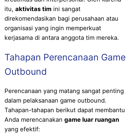
itu,
aktivitas tim
ini sangat
direkomendasikan bagi perusahaan atau
organisasi yang ingin memperkuat
kerjasama di antara anggota tim mereka.
Tahapan Perencanaan Game
Outbound
Perencanaan yang matang sangat penting
dalam pelaksanaan game outbound.
Tahapan-tahapan berikut dapat membantu
Anda merencanakan
game luar ruangan
yang efektif: