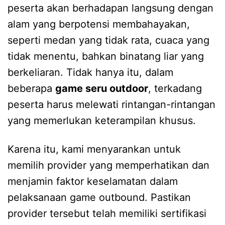
peserta akan berhadapan langsung dengan
alam yang berpotensi membahayakan,
seperti medan yang tidak rata, cuaca yang
tidak menentu, bahkan binatang liar yang
berkeliaran. Tidak hanya itu, dalam
beberapa
game seru outdoor
, terkadang
peserta harus melewati rintangan-rintangan
yang memerlukan keterampilan khusus.
Karena itu, kami menyarankan untuk
memilih provider yang memperhatikan dan
menjamin faktor keselamatan dalam
pelaksanaan game outbound. Pastikan
provider tersebut telah memiliki sertifikasi