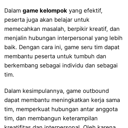
Dalam
game kelompok
yang efektif,
peserta juga akan belajar untuk
memecahkan masalah, berpikir kreatif, dan
menjalin hubungan interpersonal yang lebih
baik. Dengan cara ini, game seru tim dapat
membantu peserta untuk tumbuh dan
berkembang sebagai individu dan sebagai
tim.
Dalam kesimpulannya, game outbound
dapat membantu meningkatkan kerja sama
tim, memperkuat hubungan antar anggota
tim, dan membangun keterampilan
kreatifitas dan interpersonal. Oleh karena