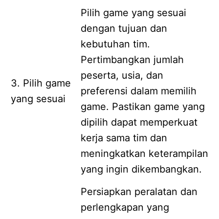
Pilih game yang sesuai
dengan tujuan dan
kebutuhan tim.
Pertimbangkan jumlah
peserta, usia, dan
3. Pilih game
preferensi dalam memilih
yang sesuai
game. Pastikan game yang
dipilih dapat memperkuat
kerja sama tim dan
meningkatkan keterampilan
yang ingin dikembangkan.
Persiapkan peralatan dan
perlengkapan yang