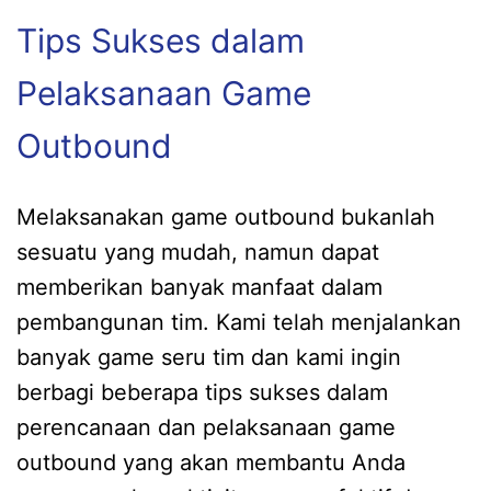
Tips Sukses dalam
Pelaksanaan Game
Outbound
Melaksanakan game outbound bukanlah
sesuatu yang mudah, namun dapat
memberikan banyak manfaat dalam
pembangunan tim. Kami telah menjalankan
banyak game seru tim dan kami ingin
berbagi beberapa tips sukses dalam
perencanaan dan pelaksanaan game
outbound yang akan membantu Anda