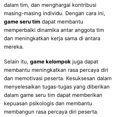
dalam tim, dan menghargai kontribusi
masing-masing individu. Dengan cara ini,
game seru tim
dapat membantu
memperbaiki dinamika antar anggota tim
dan meningkatkan kerja sama di antara
mereka.
Selain itu,
game kelompok
juga dapat
membantu meningkatkan rasa percaya diri
dan memotivasi peserta. Kesuksesan dalam
menyelesaikan tugas-tugas yang diberikan
dalam game seru tim dapat memberikan
kepuasan psikologis dan membantu
membangun rasa percaya diri peserta.